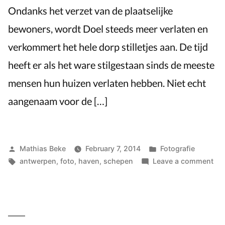
Ondanks het verzet van de plaatselijke
bewoners, wordt Doel steeds meer verlaten en
verkommert het hele dorp stilletjes aan. De tijd
heeft er als het ware stilgestaan sinds de meeste
mensen hun huizen verlaten hebben. Niet echt
aangenaam voor de […]
Posted
Posted
Mathias Beke
February 7, 2014
Fotografie
by
Tags:
in
on
antwerpen
,
foto
,
haven
,
schepen
Leave a comment
Doe
ee
ver
do
in