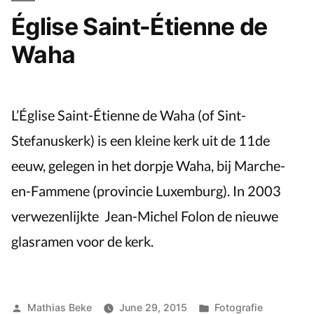
Église Saint-Étienne de
Waha
L’Église Saint-Étienne de Waha (of Sint-
Stefanuskerk) is een kleine kerk uit de 11de
eeuw, gelegen in het dorpje Waha, bij Marche-
en-Fammene (provincie Luxemburg). In 2003
verwezenlijkte Jean-Michel Folon de nieuwe
glasramen voor de kerk.
Posted
Posted
Mathias Beke
June 29, 2015
Fotografie