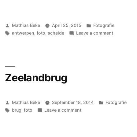
Posted
Posted
Mathias Beke
April 25, 2015
Fotografie
by
Tags:
in
on
antwerpen
,
foto
,
schelde
Leave a comment
Antwerpen
vanaf
Panorama
van
KBC
Zeelandbrug
Boerentore
Posted
Posted
Mathias Beke
September 18, 2014
Fotografie
by
Tags:
on
in
brug
,
foto
Leave a comment
Zeelandbrug