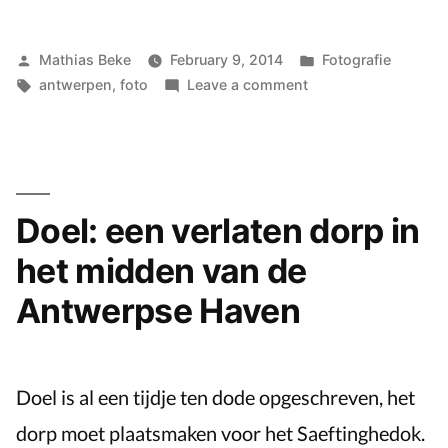
Posted
Posted
Mathias Beke
February 9, 2014
Fotografie
by
Tags:
on
in
antwerpen
,
foto
Leave a comment
Vlaaikensgang
by
Night
Doel: een verlaten dorp in
het midden van de
Antwerpse Haven
Doel is al een tijdje ten dode opgeschreven, het
dorp moet plaatsmaken voor het Saeftinghedok.