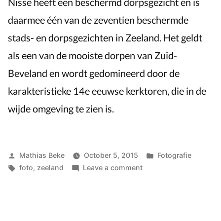
Nisse heeft een beschermd dorpsgezicht en is
daarmee één van de zeventien beschermde
stads- en dorpsgezichten in Zeeland. Het geldt
als een van de mooiste dorpen van Zuid-
Beveland en wordt gedomineerd door de
karakteristieke 14e eeuwse kerktoren, die in de
wijde omgeving te zien is.
Posted
Posted
Mathias Beke
October 5, 2015
Fotografie
by
Tags:
on
in
foto
,
zeeland
Leave a comment
Dorpsplein
Nisse