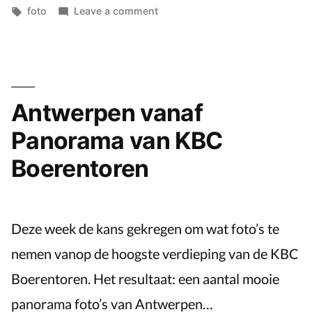
by
Tags:
on
in
foto
Leave a comment
Église
Saint-
Étienne
de
Waha
Antwerpen vanaf
Panorama van KBC
Boerentoren
Deze week de kans gekregen om wat foto’s te
nemen vanop de hoogste verdieping van de KBC
Boerentoren. Het resultaat: een aantal mooie
panorama foto’s van Antwerpen…