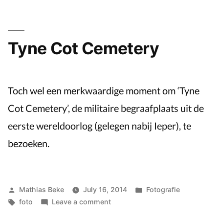
Sixtusabdij
van
Westvleteren
Tyne Cot Cemetery
Toch wel een merkwaardige moment om ‘Tyne
Cot Cemetery’, de militaire begraafplaats uit de
eerste wereldoorlog (gelegen nabij Ieper), te
bezoeken.
Posted
Posted
Mathias Beke
July 16, 2014
Fotografie
by
Tags:
on
in
foto
Leave a comment
Tyne