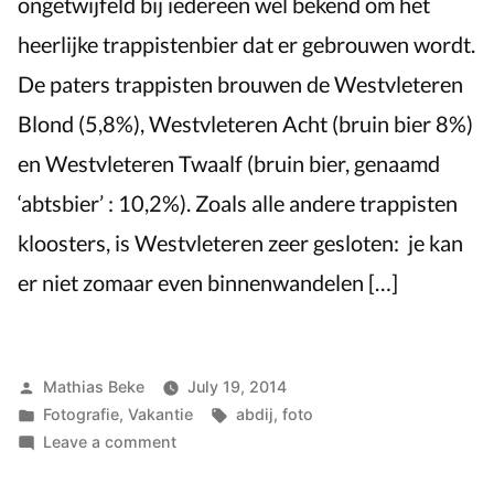
ongetwijfeld bij iedereen wel bekend om het
heerlijke trappistenbier dat er gebrouwen wordt.
De paters trappisten brouwen de Westvleteren
Blond (5,8%), Westvleteren Acht (bruin bier 8%)
en Westvleteren Twaalf (bruin bier, genaamd
‘abtsbier’ : 10,2%). Zoals alle andere trappisten
kloosters, is Westvleteren zeer gesloten: je kan
er niet zomaar even binnenwandelen […]
Posted
Mathias Beke
July 19, 2014
by
Posted
Tags:
Fotografie
,
Vakantie
abdij
,
foto
in
on
Leave a comment
Sint-