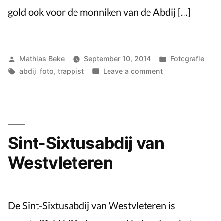
gold ook voor de monniken van de Abdij […]
Posted
Posted
Mathias Beke
September 10, 2014
Fotografie
by
Tags:
on
in
abdij
,
foto
,
trappist
Leave a comment
Abdij
Maria
Toevlucht
in
Zundert
Sint-Sixtusabdij van
Westvleteren
De Sint-Sixtusabdij van Westvleteren is