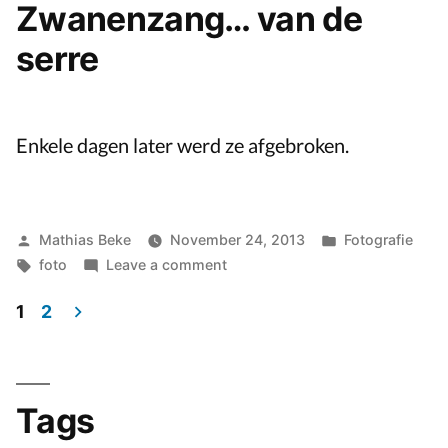
Zwanenzang… van de
het
serre
mi
va
de
An
Enkele dagen later werd ze afgebroken.
Ha
Posted
Posted
Mathias Beke
November 24, 2013
Fotografie
by
Tags:
on
in
foto
Leave a comment
Zwanenzang…
1
2
van
Posts
de
serre
navigation
Tags