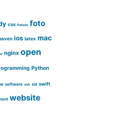
Haven
foto
dy
css
fietsen
mac
ios
haven
latex
open
nginx
ur
rogramming
Python
swift
uw
software
ssl
ssh
website
ment