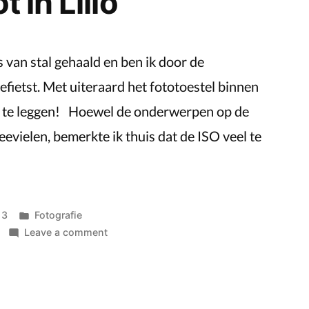
t in Lillo
midden
van
de
s van stal gehaald en ben ik door de
Antwerpse
efietst. Met uiteraard het fototoestel binnen
Haven
t te leggen! Hoewel de onderwerpen op de
evielen, bemerkte ik thuis dat de ISO veel te
Posted
13
Fotografie
in
on
Leave a comment
Fietstocht
tot
in
Lillo