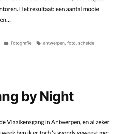
toren. Het resultaat: een aantal mooie
pen…
Posted
Tags:
Fotografie
antwerpen
,
foto
,
schelde
in
ng by Night
r de Vlaaikensgang in Antwerpen, en al zeker
e week ben ik er toch ‘s avonds geweest met