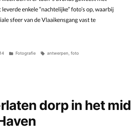
 leverde enkele “nachtelijke” foto’s op, waarbij
ale sfeer van de Vlaaikensgang vast te
Posted
Tags:
14
Fotografie
antwerpen
,
foto
in
erlaten dorp in het mi
Haven