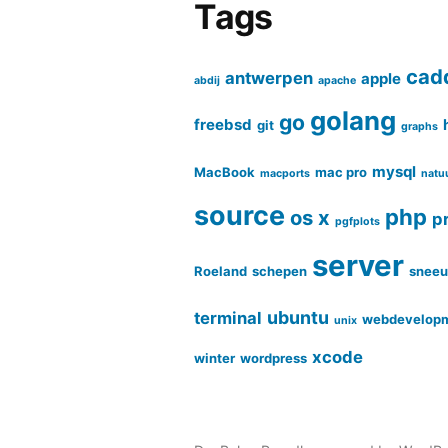
Tags
cad
antwerpen
apple
abdij
apache
golang
go
freebsd
git
graphs
mysql
MacBook
mac pro
macports
natu
source
php
os x
p
pgfplots
server
Roeland
schepen
snee
ubuntu
terminal
webdevelop
unix
xcode
winter
wordpress