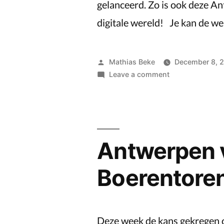
gelanceerd. Zo is ook deze A
digitale wereld! Je kan de we
Posted
Mathias Beke
December 8, 
by
on
Leave a comment
Website
opgeleverd
voor
vioolbouwer
Roland
Antwerpen 
Eeckelaert
Boerentore
Deze week de kans gekregen 