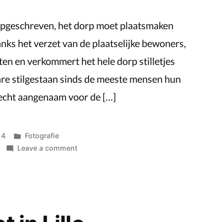
e opgeschreven, het dorp moet plaatsmaken
ks het verzet van de plaatselijke bewoners,
en en verkommert het hele dorp stilletjes
 ware stilgestaan sinds de meeste mensen hun
 echt aangenaam voor de […]
Posted
14
Fotografie
in
on
Leave a comment
Doel:
een
verlaten
dorp
in
het