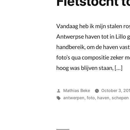
Fietstocht to
Vandaag heb ik mijn stalen ro
Antwerpse haven tot in Lillo g
handbereik, om de haven vas
foto’s qua compositie zeker me
hoog was blijven staan, […]
Posted
Mathias Beke
October 3, 20
by
Tags:
antwerpen
,
foto
,
haven
,
schepen