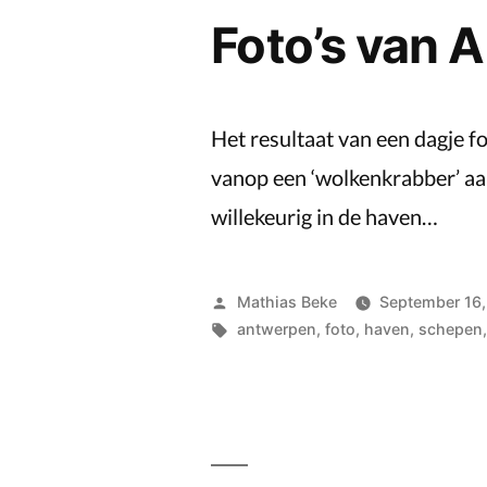
Foto’s van 
Het resultaat van een dagje f
vanop een ‘wolkenkrabber’ aa
willekeurig in de haven…
Posted
Mathias Beke
September 16,
by
Tags:
antwerpen
,
foto
,
haven
,
schepen