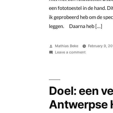
een fototoestel in de hand. Dit
ik geprobeerd heb om de speci
leggen. Daarna heb […]
Posted
Mathias Beke
February 9, 20
by
on
Leave a comment
Vlaaikensgang
by
Night
Doel: een v
Antwerpse 