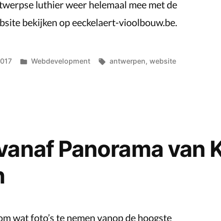
ntwerpse luthier weer helemaal mee met de
bsite bekijken op eeckelaert-vioolbouw.be.
Posted
Tags:
2017
Webdevelopment
antwerpen
,
website
in
vanaf Panorama van 
n
om wat foto’s te nemen vanop de hoogste