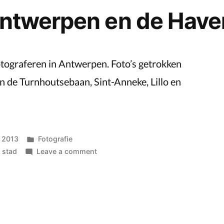
Antwerpen en de Have
otograferen in Antwerpen. Foto’s getrokken
n de Turnhoutsebaan, Sint-Anneke, Lillo en
Posted
 2013
Fotografie
in
on
,
stad
Leave a comment
Foto’s
van
Antwerpen
en
de