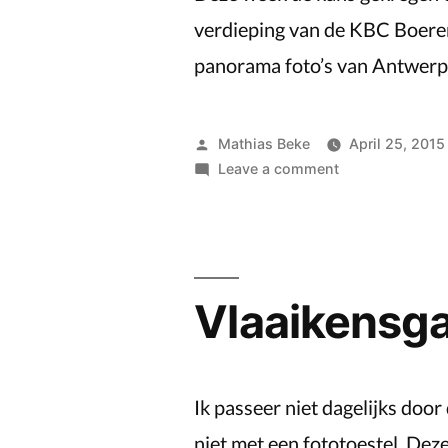
verdieping van de KBC Boeren
panorama foto’s van Antwer
Posted
Mathias Beke
April 25, 2015
by
on
Leave a comment
Antwerpen
vanaf
Panorama
van
KBC
Vlaaikensga
Boerentoren
Ik passeer niet dagelijks doo
niet met een fototoestel. Dez