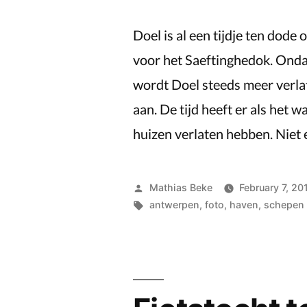
Doel is al een tijdje ten dod
voor het Saeftinghedok. Ondan
wordt Doel steeds meer verlat
aan. De tijd heeft er als het
huizen verlaten hebben. Niet
Posted
Mathias Beke
February 7, 20
by
Tags:
antwerpen
,
foto
,
haven
,
schepen