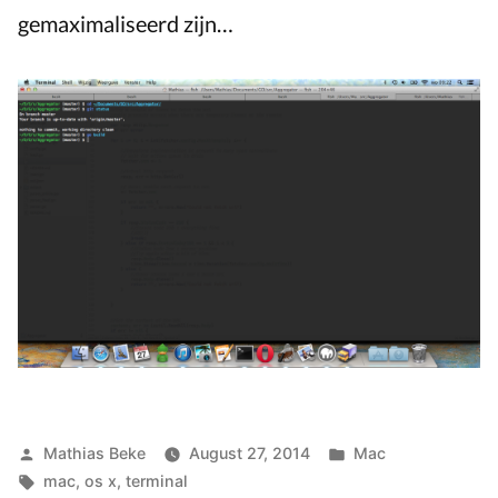
gemaximaliseerd zijn…
Posted
Posted
Mathias Beke
August 27, 2014
Mac
by
Tags:
in
mac
,
os x
,
terminal