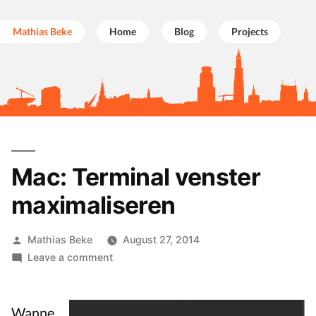
Mathias Beke
Home
Blog
Projects
Skip
to
Mac: Terminal venster
content
maximaliseren
Posted
Mathias Beke
August 27, 2014
by
on
Leave a comment
Mac:
Terminal
venster
Wanne