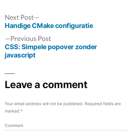
Next
Next Post
post:
Handige CMake configuratie
Post
Previous
navigation
Previous Post
post:
CSS: Simpele popover zonder
javascript
Leave a comment
Your email address will not be published.
Required fields are
marked
*
Comment