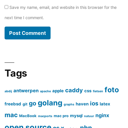
Save my name, email, and website in this browser for the
next time I comment.
Tags
foto
caddy
antwerpen
apple
css
abdij
apache
fietsen
golang
go
ios
freebsd
haven
latex
git
graphs
mac
nginx
mysql
MacBook
mac pro
macports
natuur
open source
php
os x