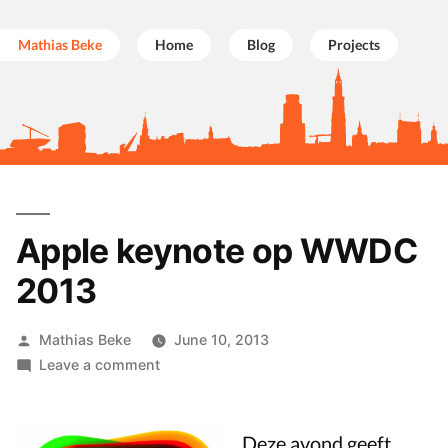
Mathias Beke
Home
Blog
Projects
Skip
to
Apple keynote op WWDC
content
2013
Posted
Mathias Beke
June 10, 2013
by
on
Leave a comment
Apple
keynote
op
Deze avond geeft