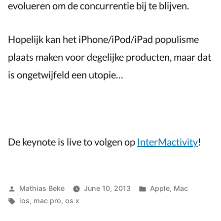
evolueren om de concurrentie bij te blijven.
Hopelijk kan het iPhone/iPod/iPad populisme
plaats maken voor degelijke producten, maar dat
is ongetwijfeld een utopie…
De keynote is live to volgen op
InterMactivity
!
Posted
Posted
Mathias Beke
June 10, 2013
Apple
,
Mac
by
Tags:
in
ios
,
mac pro
,
os x