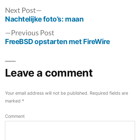
Next
Next Post
post:
Nachtelijke foto’s: maan
Post
Previous
navigation
Previous Post
post:
FreeBSD opstarten met FireWire
Leave a comment
Your email address will not be published.
Required fields are
marked
*
Comment